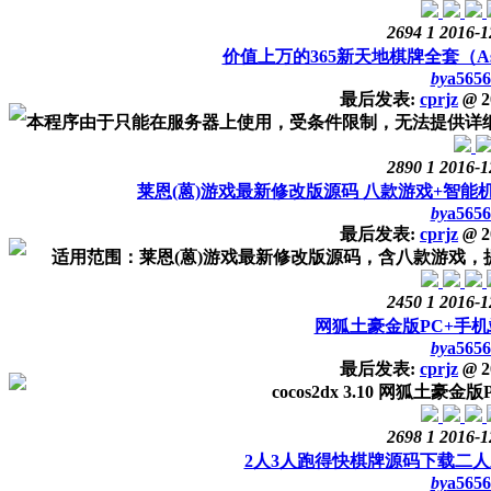
2694
1
2016-1
价值上万的365新天地棋牌全套（Asp.
by
a5656
最后发表:
cprjz
@
2
本程序由于只能在服务器上使用，受条件限制，无法提供详细的
2890
1
2016-1
莱恩(蒽)游戏最新修改版源码 八款游戏+智能
by
a5656
最后发表:
cprjz
@
2
适用范围：莱恩(蒽)游戏最新修改版源码，含八款游戏，提高
2450
1
2016-1
网狐土豪金版PC+手
by
a5656
最后发表:
cprjz
@
2
cocos2dx 3.10 网狐土
2698
1
2016-1
2人3人跑得快棋牌源码下载二
by
a5656