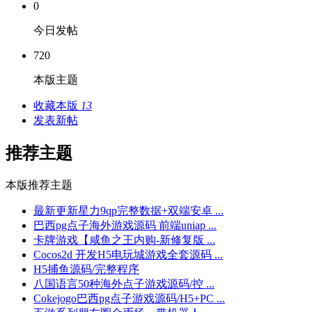
0
今日发帖
720
本版主题
收藏本版
13
发表新帖
推荐主题
本版推荐主题
最新更新星力9qp完整数据+双端安卓 ...
巴西pg点子海外游戏源码 前端uniap ...
卡牌游戏【咸鱼之王内购-新修复版 ...
Cocos2d 开发H5电玩城游戏全套源码 ...
H5捕鱼源码/完整程序
八国语言50种海外点子游戏源码/控 ...
Cokejogo巴西pg点子游戏源码/H5+PC ...