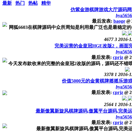
最新
热门
热帖
精华
仿紫金游棋牌游戏大厅源码网狐
by
a5656
最后发表:
baoge
@
网狐6603在棋牌源码中众所周知是利用最广泛也是最稳定的半开
4677
3
2016-1
完美运营的金皇冠HGE改版2，画面
by
a5656
最后发表:
cprjz
@
2
今天发布款收来的完整的金皇冠2改版的源码，源码还不错哦，
3378
1
2016-1
价值5000元的金黄棋牌摇摇乐游戏
by
a5656
最后发表:
cprjz
@
2
2564
1
2016-1
最新傲翼新旋风棋牌源码,傲翼平台源码,完美
by
a5656
最后发表:
cprjz
@
2
最新傲翼新旋风棋牌源码,傲翼平台源码,完美