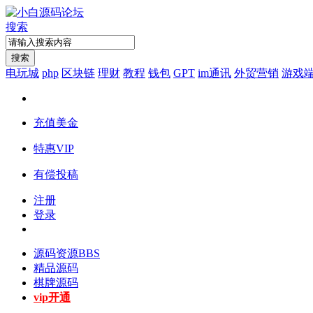
搜索
搜索
电玩城
php
区块链
理财
教程
钱包
GPT
im通讯
外贸营销
游戏
充值美金
特惠VIP
有偿投稿
注册
登录
源码资源
BBS
精品源码
棋牌源码
vip开通