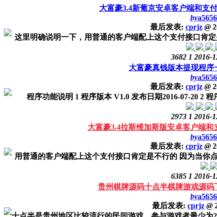
大富豪3.4新葡京安卓客户端和支
by
a5656
最后发表:
cprjz
@
2
这里明确说明一下，用普通的客户端配上这个支付接口肯定是不
3682
1
2016-1
大富豪真钱版本提现程序
by
a5656
最后发表:
cprjz
@
2
程序功能说明 1 程序版本 V1.0 发布日期2016-07-2
2973
1
2016-1
大富豪3.4拉斯维加斯版安卓客户端
by
a5656
最后发表:
cprjz
@
2
用普通的客户端配上这个支付接口肯定是不行的 因为当你点击
6385
1
2016-1
贵州棋牌源码十点半棋牌游戏源码下
by
a5656
最后发表:
cprjz
@
2
十点半是贵州地区比较流行的民间游戏，参与游戏者最少为2人。