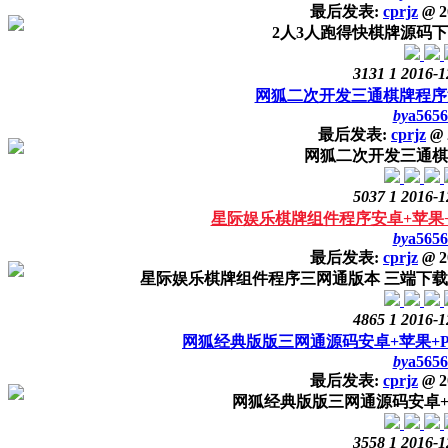
最后发表:
cprjz
@
2
2人3人跑得快棋牌源码
3131
1
2016-1
网狐二次开发三通棋牌程序
by
a5656
最后发表:
cprjz
@
网狐二次开发三通棋
5037
1
2016-1
星际娱乐棋牌组件程序安卓+苹果
by
a5656
最后发表:
cprjz
@
2
星际娱乐棋牌组件程序三网通版本 三端下载地址：http://
4865
1
2016-1
网狐经典版版三网通源码安卓+苹果+
by
a5656
最后发表:
cprjz
@
2
网狐经典版版三网通源码安卓+
3558
1
2016-1