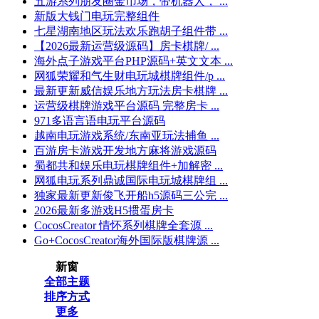
五游系列朋友圈金币场，带机器人， ...
新版大钱门电玩完整组件
七星湖南地区玩法欢乐跑胡子组件带 ...
【2026最新运营级源码】房卡棋牌/ ...
海外点子游戏平台PHP源码+英文文本 ...
网狐荣耀和气生财电玩城棋牌组件/p ...
最新更新威信娱乐地方玩法房卡棋牌 ...
运营级棋牌游戏平台源码 完整房卡 ...
971多语言语电玩平台源码
越南电玩游戏系统/东南亚玩法捕鱼 ...
百游房卡游戏开发地方麻将游戏源码
蜀都共和娱乐电玩棋牌组件+加解密 ...
网狐电玩系列鼎诚国际电玩城棋牌组 ...
独家最新更新俊飞开船h5源码三公完 ...
2026最新多游戏H5掼蛋房卡
CocosCreator 情怀系列棋牌全套源 ...
Go+CocosCreator海外国际版棋牌源 ...
新窗
全部主题
排序方式
更多