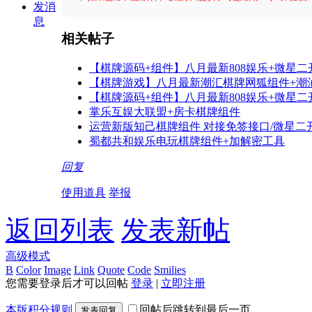
发消
息
相关帖子
【棋牌源码+组件】八月最新808娱乐+微星二开新
【棋牌游戏】八月最新潮汇棋牌网狐组件+潮
【棋牌源码+组件】八月最新808娱乐+微星二开新
掌乐互娱大联盟+房卡棋牌组件
运营新版知己棋牌组件 对接免签接口/微星二
蜀都共和娱乐电玩棋牌组件+加解密工具
回复
使用道具
举报
返回列表
发表新帖
高级模式
B
Color
Image
Link
Quote
Code
Smilies
您需要登录后才可以回帖
登录
|
立即注册
本版积分规则
回帖后跳转到最后一页
发表回复