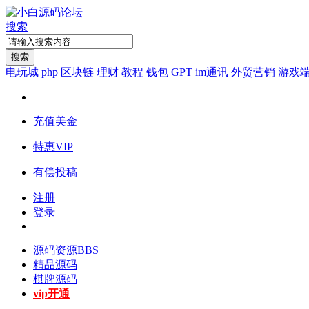
搜索
搜索
电玩城
php
区块链
理财
教程
钱包
GPT
im通讯
外贸营销
游戏
充值美金
特惠VIP
有偿投稿
注册
登录
源码资源
BBS
精品源码
棋牌源码
vip开通