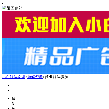
返回顶部
小白源码论坛
»
源码资源
›
商业源码资源
最
新
热