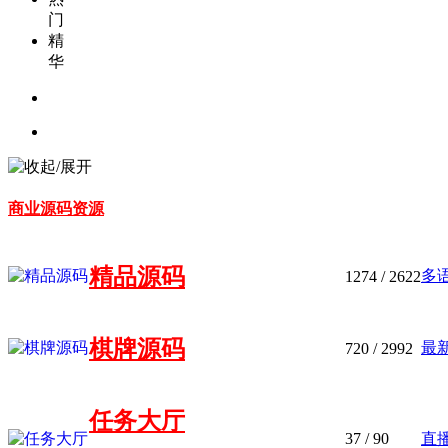
门
精
华
商业源码资源
精品源码
多语
1274
/ 2622
棋牌源码
最新
720
/ 2992
任务大厅
37
/ 90
直