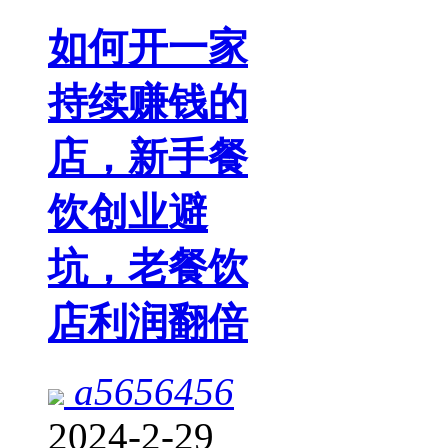
如何开一家
持续赚钱的
店，新手餐
饮创业避
坑，老餐饮
店利润翻倍
a5656456
2024-2-29