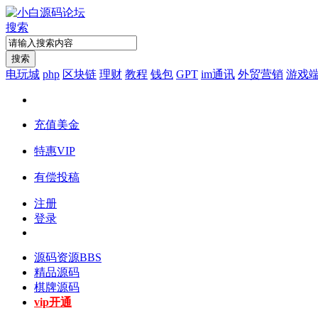
搜索
搜索
电玩城
php
区块链
理财
教程
钱包
GPT
im通讯
外贸营销
游戏
充值美金
特惠VIP
有偿投稿
注册
登录
源码资源
BBS
精品源码
棋牌源码
vip开通