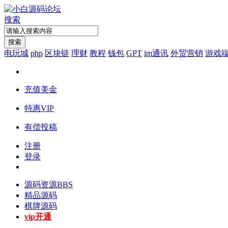
搜索
搜索
电玩城
php
区块链
理财
教程
钱包
GPT
im通讯
外贸营销
游戏
充值美金
特惠VIP
有偿投稿
注册
登录
源码资源
BBS
精品源码
棋牌源码
vip开通