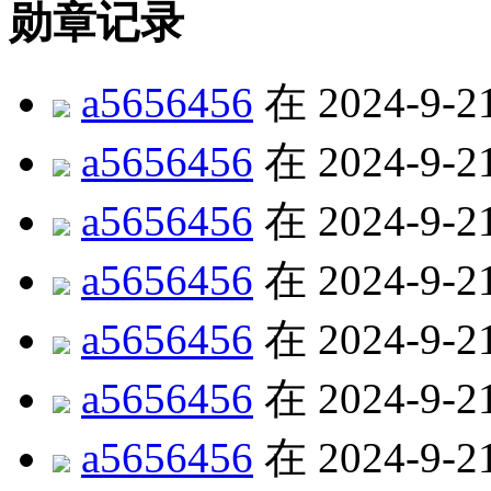
勋章记录
a5656456
在 2024-9-2
a5656456
在 2024-9-2
a5656456
在 2024-9-2
a5656456
在 2024-9-2
a5656456
在 2024-9-2
a5656456
在 2024-9-2
a5656456
在 2024-9-2