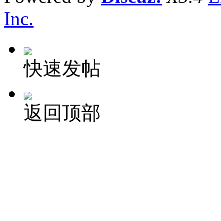
Inc.
快速发帖
返回顶部