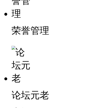
荣誉管理
论坛元老