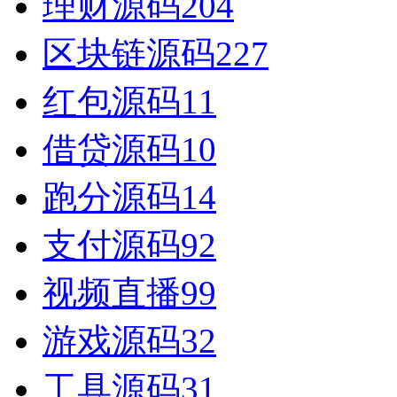
理财源码
204
区块链源码
227
红包源码
11
借贷源码
10
跑分源码
14
支付源码
92
视频直播
99
游戏源码
32
工具源码
31