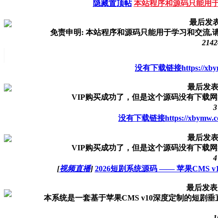
隐藏置顶帖
本站程序和源码只能用于
最后发表
免责申明: 本站程序和源码只能用于学习和交流,请
2142
没有下载链接https://xbymw.
最后发表
VIP购买成功了，但是这个源码没有下载网盘链接，请补上h
3
没有下载链接https://xbymw.com/
最后发表
VIP购买成功了，但是这个源码没有下载网盘链接，请补上h
4
[
视频直播
]
2026短剧系统源码 —— 苹果CMS
最后发表
本系统是一套基于苹果CMS v10深度定制的短剧垂
1