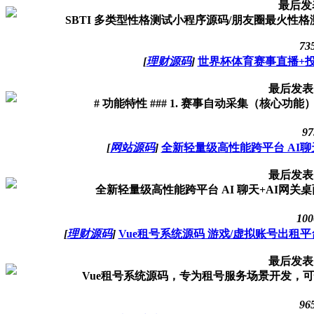
最后发
SBTI 多类型性格测试小程序源码/朋友圈最火性格测试源
73
[
理财源码
]
世界杯体育赛事直播+
最后发表
# 功能特性 ### 1. 赛事自动采集（核心功
97
[
网站源码
]
全新轻量级高性能跨平台 AI聊
最后发表
全新轻量级高性能跨平台 AI 聊天+AI网关桌面 
100
[
理财源码
]
Vue租号系统源码 游戏/虚拟账号出租平
最后发表
Vue租号系统源码，专为租号服务场景开发，可
96