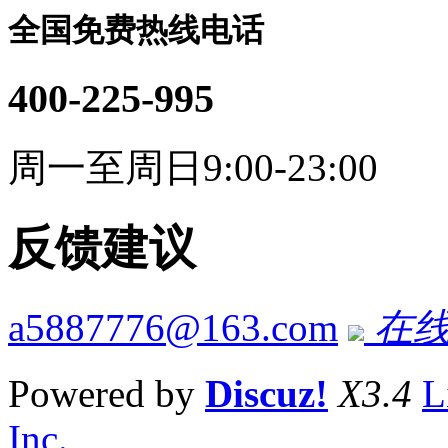
全国免费热线电话
400-225-995
周一至周日9:00-23:00
反馈建议
a5887776@163.com
在线
Powered by
Discuz!
X3.4
L
Inc.