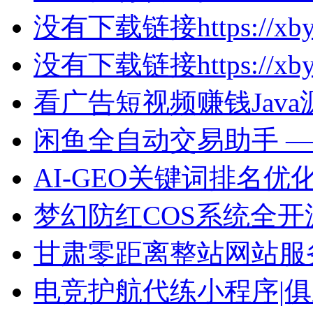
没有下载链接https://xbymw
没有下载链接https://xbymw
看广告短视频赚钱Java源码H
闲鱼全自动交易助手 —— 
AI-GEO关键词排名优化A
梦幻防红COS系统全开源版 v
甘肃零距离整站网站服
电竞护航代练小程序|俱乐