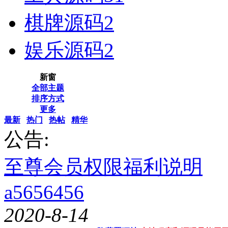
棋牌源码
2
娱乐源码
2
新窗
全部主题
排序方式
更多
最新
热门
热帖
精华
公告:
至尊会员权限福利说明
a5656456
2020-8-14