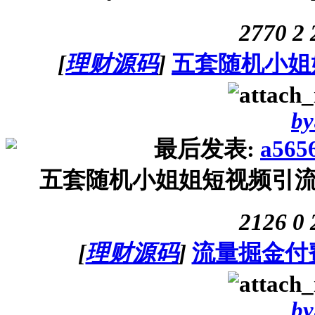
2770
2
[
理财源码
]
五套随机小姐
by
最后发表:
a565
五套随机小姐姐短视频引流网
2126
0
[
理财源码
]
流量掘金付
by