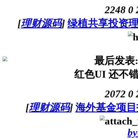
2248
0
[
理财源码
]
绿植共享投资理
最后发表
红色UI 还不
2072
0
[
理财源码
]
海外基金项目
by