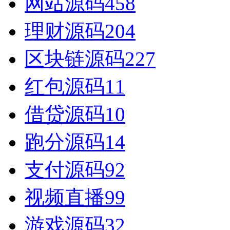
网站源码
458
理财源码
204
区块链源码
227
红包源码
11
借贷源码
10
跑分源码
14
支付源码
92
视频直播
99
游戏源码
32