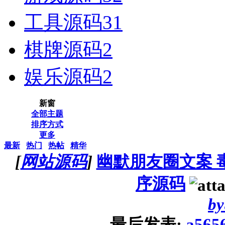
工具源码
31
棋牌源码
2
娱乐源码
2
新窗
全部主题
排序方式
更多
最新
热门
热帖
精华
[
网站源码
]
幽默朋友圈文案 
序源码
by
最后发表:
a565