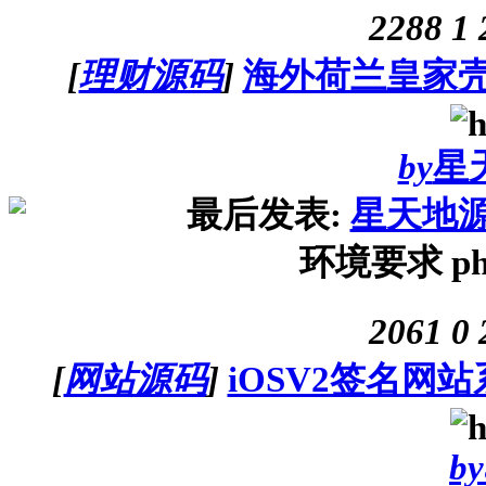
2288
1
[
理财源码
]
海外荷兰皇家
by
星
最后发表:
星天地
环境要求 php
2061
0
[
网站源码
]
iOSV2签名网
by