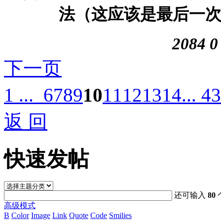
法（这应该是最后一次更
2084
0
下一页
1 ...
6
7
8
9
10
11
12
13
14
... 43
返 回
快速发帖
还可输入
80
高级模式
B
Color
Image
Link
Quote
Code
Smilies