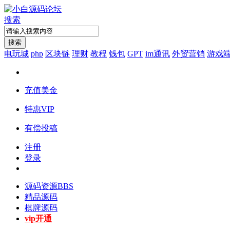
搜索
搜索
电玩城
php
区块链
理财
教程
钱包
GPT
im通讯
外贸营销
游戏
充值美金
特惠VIP
有偿投稿
注册
登录
源码资源
BBS
精品源码
棋牌源码
vip开通