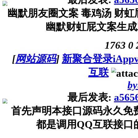
幽默朋友圈文案 毒鸡汤 财
幽默财虹屁文案生成工
1763
0
[
网站源码
]
新聚合登录iApp
互联
by
最后发表:
a565
首先声明本接口源码永久免
都是调用QQ互联接口的