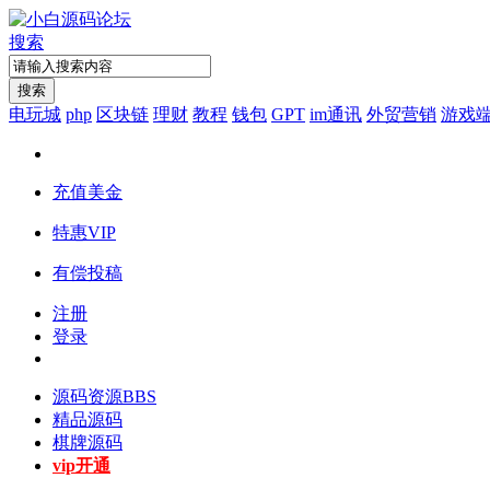
搜索
搜索
电玩城
php
区块链
理财
教程
钱包
GPT
im通讯
外贸营销
游戏
充值美金
特惠VIP
有偿投稿
注册
登录
源码资源
BBS
精品源码
棋牌源码
vip开通