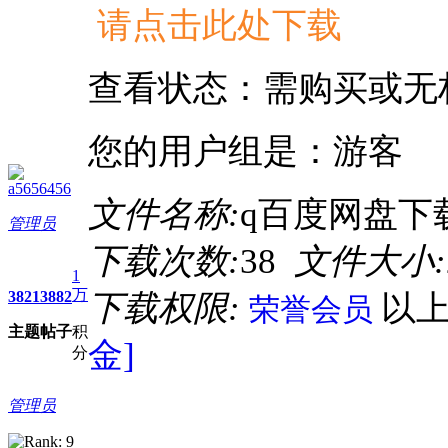
请点击此处下载
查看状态：需购买或无
您的用户组是：游客
a5656456
文件名称:
q百度网盘下载
管理员
下载次数:
38
文件大小:
1
万
3821
3882
下载权限:
以
荣誉会员
主题
帖子
积
金]
分
管理员