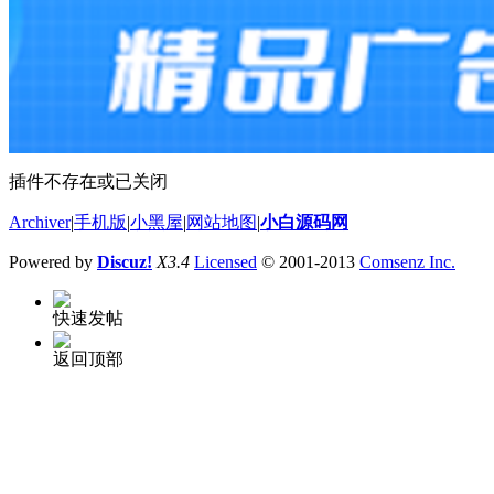
插件不存在或已关闭
Archiver
|
手机版
|
小黑屋
|
网站地图
|
小白源码网
Powered by
Discuz!
X3.4
Licensed
© 2001-2013
Comsenz Inc.
快速发帖
返回顶部