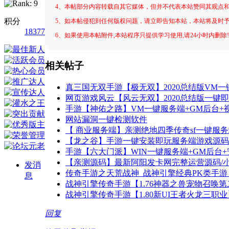
4、本帖部分内容转载自其它媒体，但并不代表本站赞同其观点
积分
5、如本帖侵犯到任何版权问题，请立即告知本站，本站将及时
18377
6、如果使用本帖附件,本站程序只提供学习使用,请24小时内删除
相关帖子
真三国无双手游【极无双】2020总结版VM一
网页游戏风云【风云无双】2020总结版一键
手游【神佑之路】VM一键服务端+GM后台+
网站漏洞一键检测软件
【 商业服务端】亲测绝地四季传奇sf一键服务端
【龙之谷】手游一键安装即玩服务端游戏源码下
手游【六大门派】WIN一键服务端+GM后台
【亲测源码】最新阿阳发卡网完整运营源码/
发消
传奇手游之天荒战神_战神引擎经典PK类手游_
息
战神引擎传奇手游【1.76神器之兽宠物召唤
战神引擎传奇手游【1.80新UI王者火龙三职业
回复