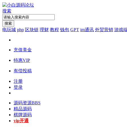
搜索
搜索
电玩城
php
区块链
理财
教程
钱包
GPT
im通讯
外贸营销
游戏
充值美金
特惠VIP
有偿投稿
注册
登录
源码资源
BBS
精品源码
棋牌源码
vip开通