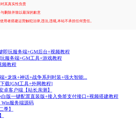
和对其真实性负责
予与删除并致以最深的歉意
!使用者搭建运营触犯法律,违法,违规,本站不承担任何责任。
键即玩服务端+GM后台+视频教程
即玩服务端+GM工具+游戏教程
视频教程
+龙珠+神话+战争系列时装+强大智能...
载[GM工具+外网教程]
+安卓客户端【站长亲测】
小白版一键配置直装版+接入免签支付接口+视频搭建教程
Win服务端源码
第二季】
】