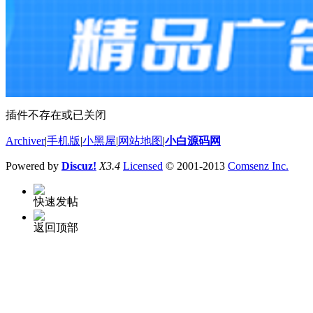
插件不存在或已关闭
Archiver
|
手机版
|
小黑屋
|
网站地图
|
小白源码网
Powered by
Discuz!
X3.4
Licensed
© 2001-2013
Comsenz Inc.
快速发帖
返回顶部