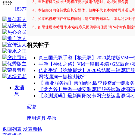
3、当政府机关依照法定程序要求披露信息时，论坛均得免责。
积分
18377
4、本帖部分内容转载自其它媒体，但并不代表本站赞同其观点
5、如本帖侵犯到任何版权问题，请立即告知本站，本站将及时
6、如果使用本帖附件,本站程序只提供学习使用,请24小时内删除
相关帖子
真三国无双手游【极无双】2020总结版VM一
手游【神佑之路】VM一键服务端+GM后台+
传奇手游【绝地屠龙】2020总结版一键即玩服
网站漏洞一键检测软件
【 商业服务端】亲测绝地四季传奇sf一键服务端
发消
【龙之谷】手游一键安装即玩服务端游戏源码下
息
【亲测源码】最新阿阳发卡网完整运营源码/
回复
使用道具
举报
返回列表
发表新帖