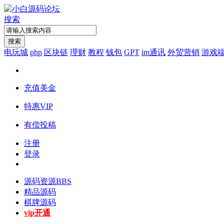
搜索
搜索
电玩城
php
区块链
理财
教程
钱包
GPT
im通讯
外贸营销
游戏
充值美金
特惠VIP
有偿投稿
注册
登录
源码资源
BBS
精品源码
棋牌源码
vip开通