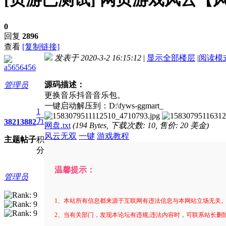
0
回复
2896
查看
[复制链接]
发表于 2020-3-2 16:15:12
|
显示全部楼层
|
阅读模
a5656456
进入图片模式
源码描述：
管理员
更换音乐抖音音乐包。
一键启动解压到：D:\fyws-ggmart_
1
万
3821
3882
网盘.txt
(194 Bytes, 下载次数: 10, 售价: 20 美金)
风云无双
一键
游戏教程
主题
帖子
积
分
温馨提示：
管理员
1、本站所有信息都来源于互联网有违法信息与本网站立场无关
2、当有关部门，发现本论坛有违规,违法内容时，可联系站长删