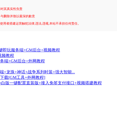
和对其真实性负责
予与删除并致以最深的歉意
!使用者搭建运营触犯法律,违法,违规,本站不承担任何责任。
键即玩服务端+GM后台+视频教程
视频教程
务端+GM后台+外网教程
+龙珠+神话+战争系列时装+强大智能...
载[GM工具+外网教程]
小白版一键配置直装版+接入免签支付接口+视频搭建教程