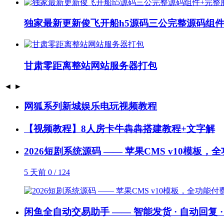
独家最新更新俊飞开船h5源码三公完整源码组件
甘肃零距离整站网站服务器打包
◄
►
网狐系列新城娱乐电玩视频教程
【视频教程】8人房卡牛犇犇搭建教程+文字解
2026短剧系统源码 —— 苹果CMS v10模板
5 天前
0 / 124
闲鱼全自动交易助手 —— 智能发货 · 自动回复 