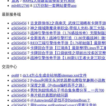
晨风
7
800r找人搭建套面免签支付系统
mb4812746
8
13万仿制一套网站要带app
最新服务端
a5656456
1
古龙群侠传2之燕南天_武侠江湖稀有卡牌手游_
a5656456
2
神之领域降魔录单职业-带假人光柱-第三大陆-
a5656456
3
战神引擎传奇手游《1.76盛战传奇》无限制版
a5656456
4
全新发布！战神引擎打造《1.80无极战神》微变
a5656456
5
RED三端引擎传奇手游【1.76初始版】最新整
a5656456
6
卡牌回合手游【江湖杀】最新整理Linux手工
a5656456
7
卡牌回合手游【口袋妖怪之萌妖出没多区完整
a5656456
8
战神引擎传奇手游【1.80新UI王者火龙三职业
交流中心
go88
1
dz3.4怎么生成全站地图sitemap.xml文件
a5656456
2
Python利用无头浏览器爬虫爬取笔趣阁小说教
a5656456
3
深度之眼《Python编程高手之路》
a5656456
4
男性泡妞情感点子书合集免费分享，一共700
a5656456
5
单片机仿真图的错问题
a5656456
6
@Autowired还是找不到SpringBean？
a5656456
7
用Runtime.getRuntime().exec()需要注意的