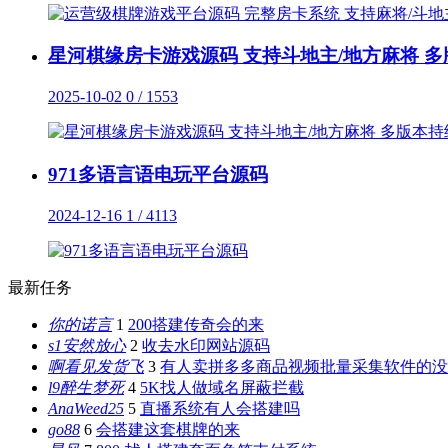
星河棋缘房卡游戏源码 支持斗地主/地方麻将 
2025-10-02
0 / 1553
971多语言语电玩平台源码
2024-12-16
1 / 4113
最新任务
你的诺言
1
200搭建传奇会的来
s1安然放心
2
收去水印网站源码
啊看见发货飞
3
有人卖拼多多商品视频批量采集软件的没
l9醉生梦死
4
5K找人做域名屏蔽拦截
AnaWeed25
5
直播系统有人会搭建吗
go88
6
会搭建这套棋牌的来