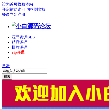
设为首页
收藏本站
开启辅助访问
切换到窄版
登录
立即注册
源码资源
BBS
精品源码
棋牌源码
vip开通
搜索
搜索