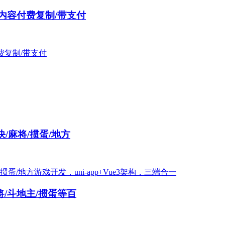
/内容付费复制/带支付
/麻将/掼蛋/地方
/斗地主/掼蛋等百