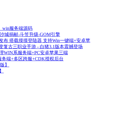
win服务端源码
沙城捐献-斗笠升级-GOM引擎
发布 搭载摸摸登陆器 支持Win一键端+安卓苹
复古三职业手游 - 白猪3.1版本震撼登场
理WIN系服务端+PC安卓苹果三端
服务端+多区跨服+CDK授权后台
版】
】