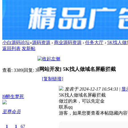
小白源码论坛
»
源码资源
›
商业源码资源
›
任务大厅
›
5K找人
返回列表
发新帖
[网站开发]
5K找人做域名屏蔽拦截
查看:
3389
|
回复:
3
[复制链接]
发表于 2024-12-17 16:54:31
|
显
5K找人做域名屏蔽拦截
l9醉生梦死
做过的来，可以先定金
联系qq
至尊会员
游客，如果您要查看本帖隐藏内容
1
1
67