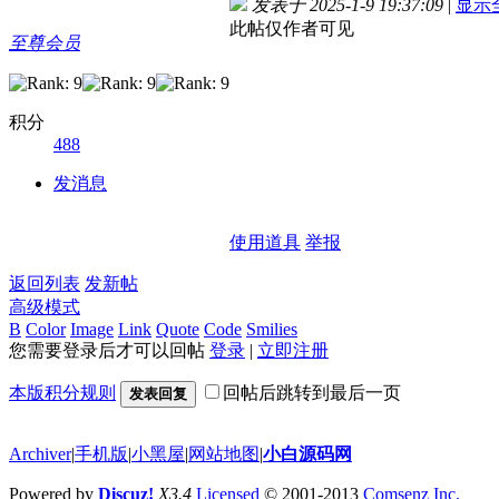
发表于 2025-1-9 19:37:09
|
显示
此帖仅作者可见
至尊会员
积分
488
发消息
使用道具
举报
返回列表
发新帖
高级模式
B
Color
Image
Link
Quote
Code
Smilies
您需要登录后才可以回帖
登录
|
立即注册
本版积分规则
回帖后跳转到最后一页
发表回复
Archiver
|
手机版
|
小黑屋
|
网站地图
|
小白源码网
Powered by
Discuz!
X3.4
Licensed
© 2001-2013
Comsenz Inc.