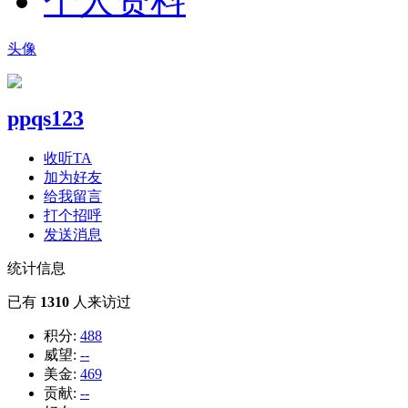
个人资料
头像
ppqs123
收听TA
加为好友
给我留言
打个招呼
发送消息
统计信息
已有
1310
人来访过
积分:
488
威望:
--
美金:
469
贡献:
--