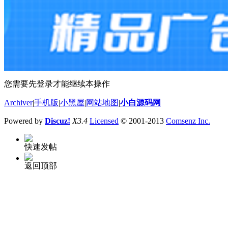
您需要先登录才能继续本操作
Archiver
|
手机版
|
小黑屋
|
网站地图
|
小白源码网
Powered by
Discuz!
X3.4
Licensed
© 2001-2013
Comsenz Inc.
快速发帖
返回顶部