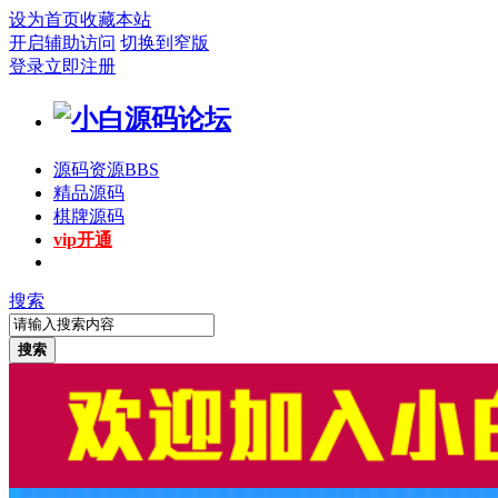
设为首页
收藏本站
开启辅助访问
切换到窄版
登录
立即注册
源码资源
BBS
精品源码
棋牌源码
vip开通
搜索
搜索