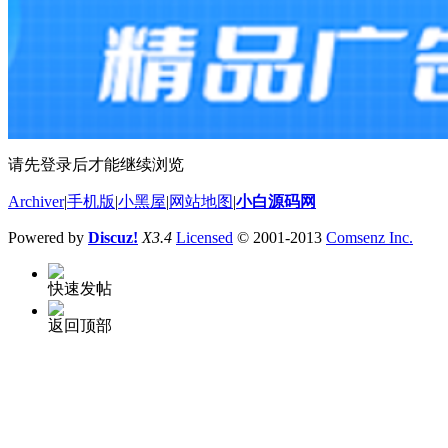
请先登录后才能继续浏览
Archiver
|
手机版
|
小黑屋
|
网站地图
|
小白源码网
Powered by
Discuz!
X3.4
Licensed
© 2001-2013
Comsenz Inc.
快速发帖
返回顶部