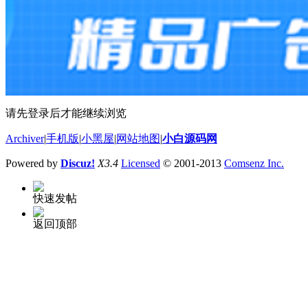
请先登录后才能继续浏览
Archiver
|
手机版
|
小黑屋
|
网站地图
|
小白源码网
Powered by
Discuz!
X3.4
Licensed
© 2001-2013
Comsenz Inc.
快速发帖
返回顶部