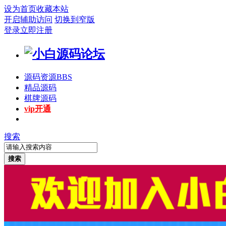
设为首页
收藏本站
开启辅助访问
切换到窄版
登录
立即注册
源码资源
BBS
精品源码
棋牌源码
vip开通
搜索
搜索