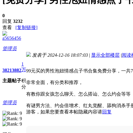
0
回复
3232
查看
[复制链接]
a5656456
管理员
发表于 2024-12-16 18:07:03
|
显示全部楼层
|
阅读
进入图片模式
1
万
3821
3882
99元买的男性泡妞情感点子书合集免费分享，一共70
主题
帖子
积
非常全面，有分类和推荐，
分
有教你跟女孩怎么聊天、怎么搭讪、怎么约会等等
管理员
有谜男方法、约会倍增术、红丸觉醒、舔狗消杀手
游客，如果您要查看本帖隐藏内容请
回复