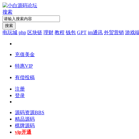
搜索
搜索
电玩城
php
区块链
理财
教程
钱包
GPT
im通讯
外贸营销
游戏
充值美金
特惠VIP
有偿投稿
注册
登录
源码资源
BBS
精品源码
棋牌源码
vip开通