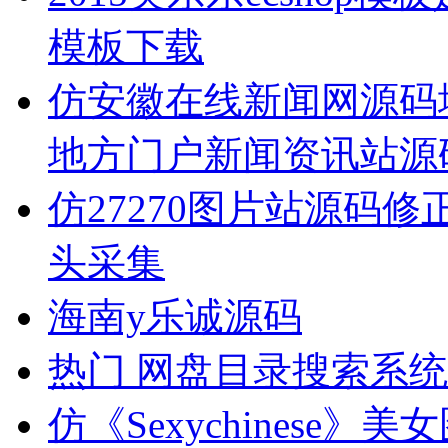
模板下载
仿安徽在线新闻网源码
地方门户新闻资讯站源
仿27270图片站源码
头采集
海南y乐诚源码
热门 网盘目录搜索系
仿《Sexychinese