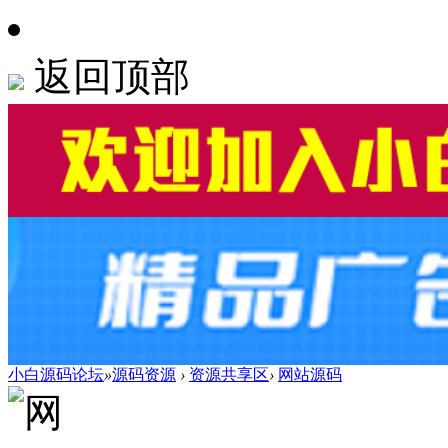
返回顶部
小白源码论坛
»
源码资源
›
资源共享区
›
网站源码