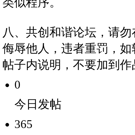
类似程序。
八、共创和谐论坛，请勿
侮辱他人，违者重罚，如
帖子内说明，不要加到作
0
今日发帖
365