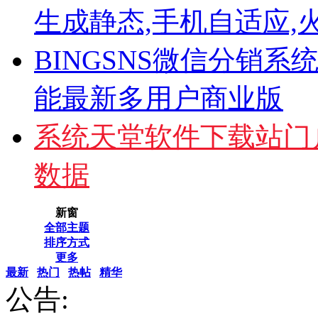
生成静态,手机自适应,
BINGSNS微信分销系
能最新多用户商业版
系统天堂软件下载站门
数据
新窗
全部主题
排序方式
更多
最新
热门
热帖
精华
公告: