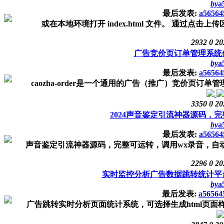
by
a
最后发表:
a56564
或在本地环境打开 index.html 文件。 通过点击
2932
0
20
广告竞价页订单管理系统
by
a
最后发表:
a56564
caozha-order是一个通用的广告（推广）竞价页订单管理
3350
0
20
2024声音鉴定引流神器源码，
by
a
最后发表:
a56564
声音鉴定引流神器源码，完整可运转，调用wx录音，自动
2296
0
20
实时监控分析广告数据跳转统计平
by
a
最后发表:
a56564
广告跳转实时分析页面统计系统，可选择生成html页面样