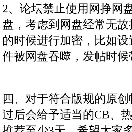
2、论坛禁止使用网挣网
盘，考虑到网盘经常无故
的时候进行加密，比如设置解
件被网盘吞噬，发帖时候
四、对于符合版规的原创
过后会给予适当的CB、
推荐至少3天，希望大家