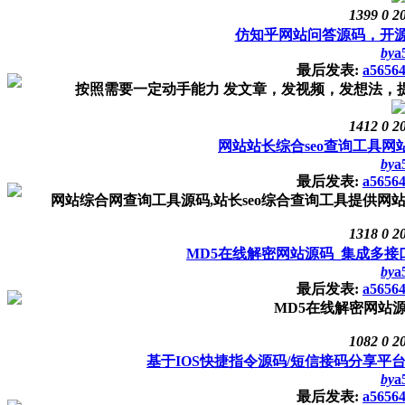
1399
0
2
仿知乎网站问答源码，开
by
a
最后发表:
a5656
按照需要一定动手能力 发文章，发视频，发想法，提问回答，
1412
0
2
网站站长综合seo查询工具网
by
a
最后发表:
a5656
网站综合网查询工具源码,站长seo综合查询工具提供网站
1318
0
2
MD5在线解密网站源码_集成多接
by
a
最后发表:
a5656
MD5在线解密网站
1082
0
2
基于IOS快捷指令源码/短信接码分享平
by
a
最后发表:
a5656