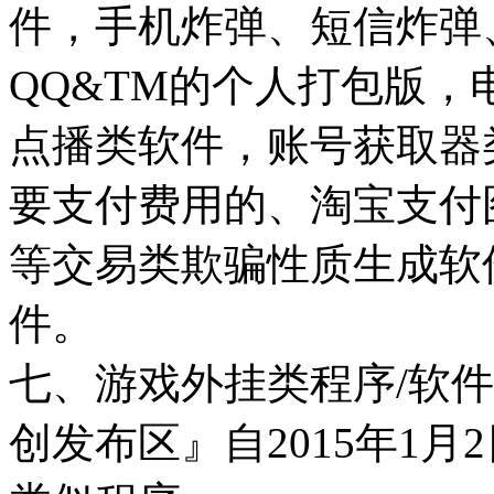
件，手机炸弹、短信炸弹
QQ&TM的个人打包版
点播类软件，账号获取器
要支付费用的、淘宝支付
等交易类欺骗性质生成软
件。
七、游戏外挂类程序/软
创发布区』自2015年1