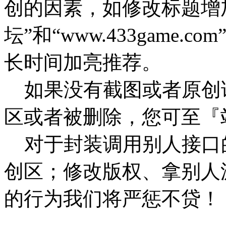
创的因素，如修改标题增加
坛”和“www.433game
长时间加亮推荐。
如果没有截图或者原创
区或者被删除，您可至『
对于封装调用别人接口
创区；修改版权、拿别人
的行为我们将严惩不贷！