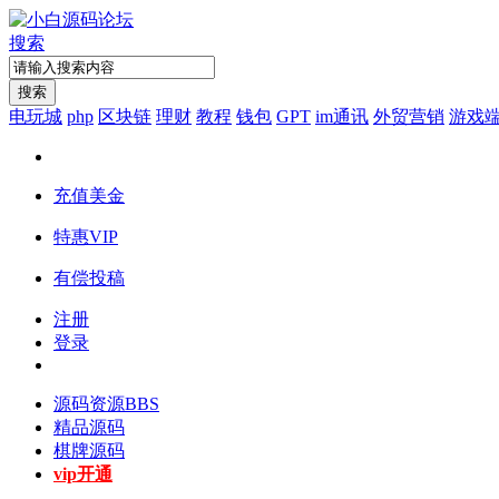
搜索
搜索
电玩城
php
区块链
理财
教程
钱包
GPT
im通讯
外贸营销
游戏
充值美金
特惠VIP
有偿投稿
注册
登录
源码资源
BBS
精品源码
棋牌源码
vip开通