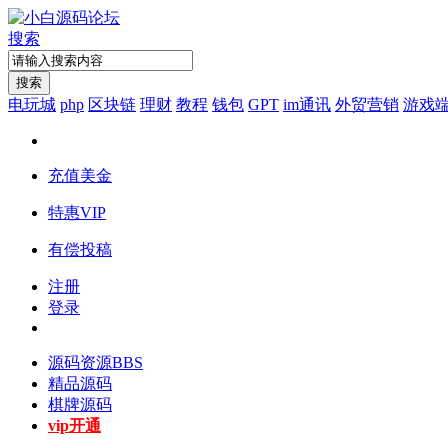
搜索
搜索
电玩城
php
区块链
理财
教程
钱包
GPT
im通讯
外贸营销
游戏
充值美金
特惠VIP
有偿投稿
注册
登录
源码资源
BBS
精品源码
棋牌源码
vip开通