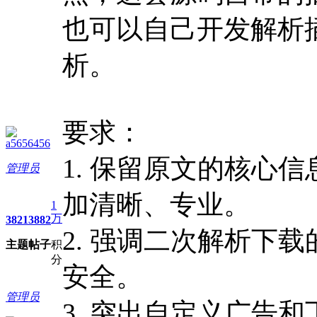
也可以自己开发解析
析。
要求：
a5656456
1. 保留原文的核心
管理员
加清晰、专业。
1
万
3821
3882
2. 强调二次解析下
主题
帖子
积
分
安全。
管理员
3. 突出自定义广告