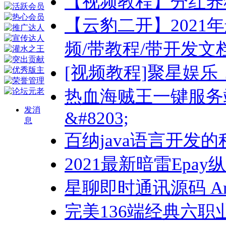
【视频教程】分红养
【云豹二开】2021
频/带教程/带开发文
[视频教程]聚星娱
热血海贼王一键服务
发消
&#8203;
息
百纳java语言开发
2021最新暗雷Epay
星聊即时通讯源码 And
完美136端经典六职