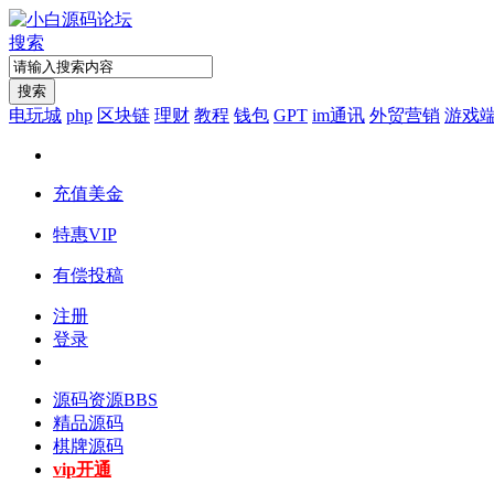
搜索
搜索
电玩城
php
区块链
理财
教程
钱包
GPT
im通讯
外贸营销
游戏
充值美金
特惠VIP
有偿投稿
注册
登录
源码资源
BBS
精品源码
棋牌源码
vip开通