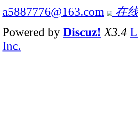
a5887776@163.com
在线
Powered by
Discuz!
X3.4
L
Inc.