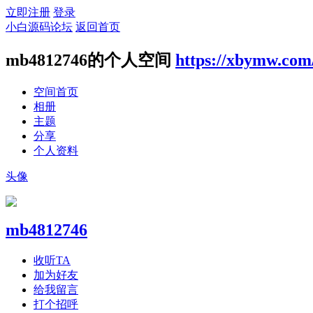
立即注册
登录
小白源码论坛
返回首页
mb4812746的个人空间
https://xbymw.com
空间首页
相册
主题
分享
个人资料
头像
mb4812746
收听TA
加为好友
给我留言
打个招呼