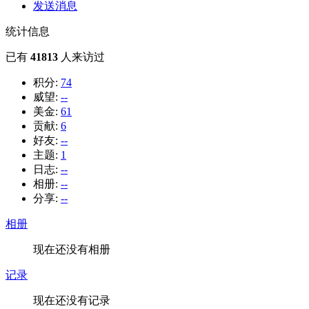
发送消息
统计信息
已有
41813
人来访过
积分:
74
威望:
--
美金:
61
贡献:
6
好友:
--
主题:
1
日志:
--
相册:
--
分享:
--
相册
现在还没有相册
记录
现在还没有记录