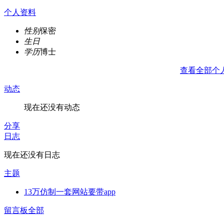
个人资料
性别
保密
生日
学历
博士
查看全部个
动态
现在还没有动态
分享
日志
现在还没有日志
主题
13万仿制一套网站要带app
留言板
全部