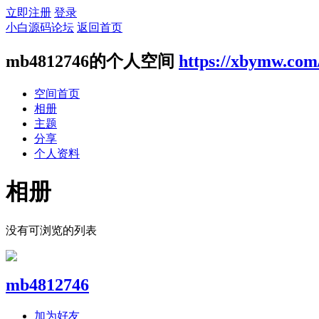
立即注册
登录
小白源码论坛
返回首页
mb4812746的个人空间
https://xbymw.com
空间首页
相册
主题
分享
个人资料
相册
没有可浏览的列表
mb4812746
加为好友