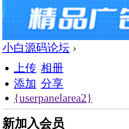
小白源码论坛
›
上传
相册
添加
分享
{userpanelarea2}
新加入会员