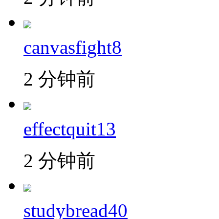
canvasfight8
2 分钟前
effectquit13
2 分钟前
studybread40