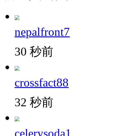
nepalfront7
30 秒前
crossfact88
32 秒前
celerysoda1