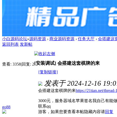
小白源码论坛
»
源码资源
›
商业源码资源
›
任务大厅
›
会搭建这
返回列表
发新帖
[安装调试]
会搭建这套棋牌的来
查看:
3358
|
回复:
2
[复制链接]
发表于 2024-12-16 19:0
会搭建这套棋牌的来
https://21tian.net/thread
3000元，服务器域名苹果签名我自己有能做
联系qq
go88
游客，如果您要查看本帖隐藏内容请
回复