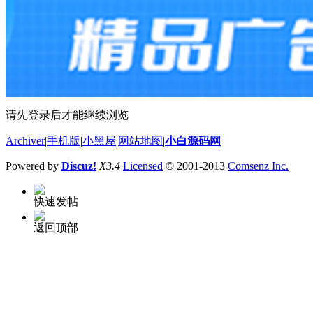
请先登录后才能继续浏览
Archiver
|
手机版
|
小黑屋
|
网站地图
|
小白源码网
Powered by
Discuz!
X3.4
Licensed
© 2001-2013
Comsenz Inc.
快速发帖
返回顶部