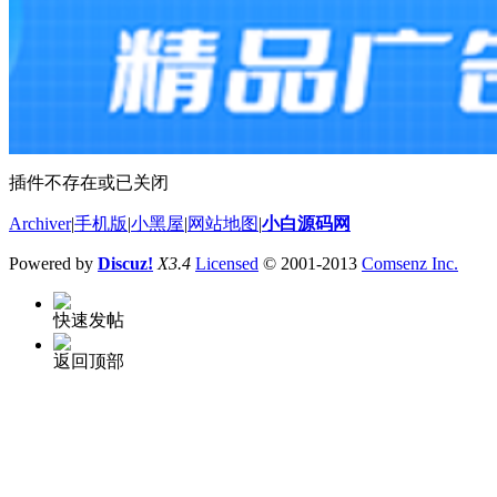
插件不存在或已关闭
Archiver
|
手机版
|
小黑屋
|
网站地图
|
小白源码网
Powered by
Discuz!
X3.4
Licensed
© 2001-2013
Comsenz Inc.
快速发帖
返回顶部