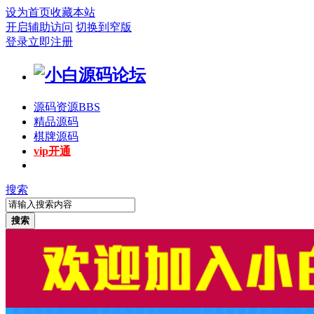
设为首页
收藏本站
开启辅助访问
切换到窄版
登录
立即注册
源码资源
BBS
精品源码
棋牌源码
vip开通
搜索
搜索