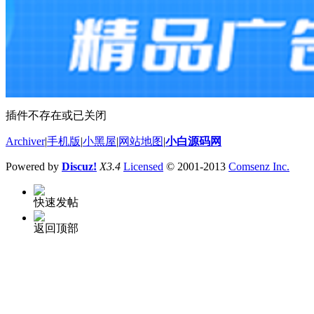
插件不存在或已关闭
Archiver
|
手机版
|
小黑屋
|
网站地图
|
小白源码网
Powered by
Discuz!
X3.4
Licensed
© 2001-2013
Comsenz Inc.
快速发帖
返回顶部