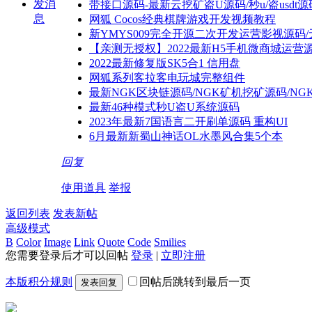
发消
带接口源码-最新云挖矿盗U源码/秒u/盗usd
息
网狐 Cocos经典棋牌游戏开发视频教程
新YMYS009完全开源二次开发运营影视源码/
【亲测无授权】2022最新H5手机微商城运营
2022最新修复版SK5合1 信用盘
网狐系列客拉客电玩城完整组件
最新NGK区块链源码/NGK矿机挖矿源码/N
最新46种模式秒U盗U系统源码
2023年最新7国语言二开刷单源码 重构UI
6月最新新蜀山神话OL水墨风合集5个本
回复
使用道具
举报
返回列表
发表新帖
高级模式
B
Color
Image
Link
Quote
Code
Smilies
您需要登录后才可以回帖
登录
|
立即注册
本版积分规则
回帖后跳转到最后一页
发表回复