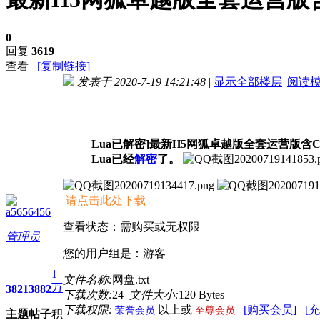
0
回复
3619
查看
[复制链接]
发表于 2020-7-19 14:21:48
|
显示全部楼层
|
阅读
进入图片模式
Lua已解密]最新H5网狐卓越版全套运营版含Coco
Lua已经
解密
了。
请点击此处下载
a5656456
查看状态：需购买或无权限
管理员
您的用户组是：游客
1
文件名称:
网盘.txt
万
3821
3882
下载次数:
24
文件大小:
120 Bytes
下载权限:
以上或
[购买会员]
[
荣誉会员
至尊会员
主题
帖子
积