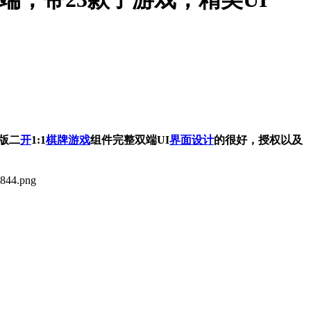
版二
开
1:1
棋牌
游戏
组件完整双端
UI
界面
设计
的很好，授权以及