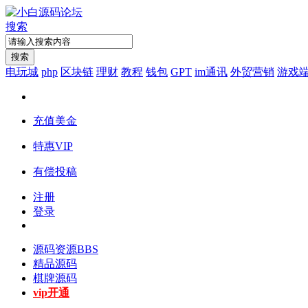
搜索
搜索
电玩城
php
区块链
理财
教程
钱包
GPT
im通讯
外贸营销
游戏
充值美金
特惠VIP
有偿投稿
注册
登录
源码资源
BBS
精品源码
棋牌源码
vip开通