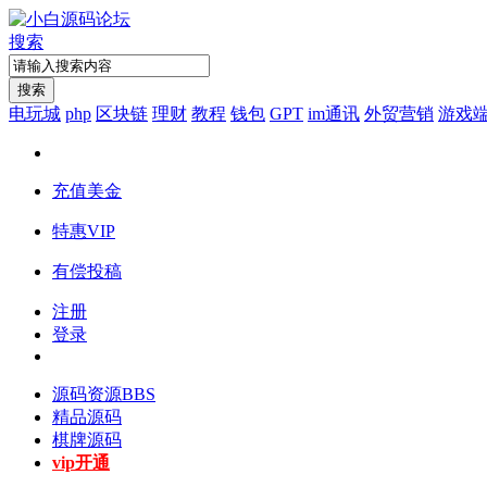
搜索
搜索
电玩城
php
区块链
理财
教程
钱包
GPT
im通讯
外贸营销
游戏
充值美金
特惠VIP
有偿投稿
注册
登录
源码资源
BBS
精品源码
棋牌源码
vip开通