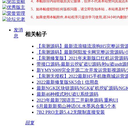
4、本帖部分内容转载自其它媒体，但并不代表本站赞同其观点
5、如本帖侵犯到任何版权问题，请立即告知本站，本站将及时
6、如果使用本帖附件,本站程序只提供学习使用,请24小时内删除
发消
相关帖子
息
【亲测源码】最新流浪猫流浪狗H5完整运营源
【亲测源码】最新阿阳发卡网完整运营源码/
【亲测修复版】2021年末新版口红机运营源
带接口源码-最新云挖矿盗U源码/秒u/盗usd
新YMYS009完全开源二次开发运营影视源码/
【亲测无授权】2022最新H5手机微商城运营
2022最新修复版SK5合1 信用盘
最新NGK区块链源码/NGK矿机挖矿源码/N
最新46种模式秒U盗U系统源码
2023年最新7国语言二开刷单源码 重构UI
6月最新新蜀山神话OL水墨风合集5个本
7B2 PRO主题5.4.2无限制直接安装
回复