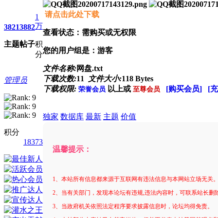
请点击此处下载
1
万
3821
3882
查看状态：需购买或无权限
主题
帖子
积
您的用户组是：游客
分
文件名称:
网盘.txt
下载次数:
11
文件大小:
118 Bytes
管理员
下载权限:
以上或
[购买会员]
[
荣誉会员
至尊会员
独家
数据库
最新
主题
价值
积分
18373
温馨提示：
1、本站所有信息都来源于互联网有违法信息与本网站立场无关
2、当有关部门，发现本论坛有违规,违法内容时，可联系站长删
3、当政府机关依照法定程序要求披露信息时，论坛均得免责。