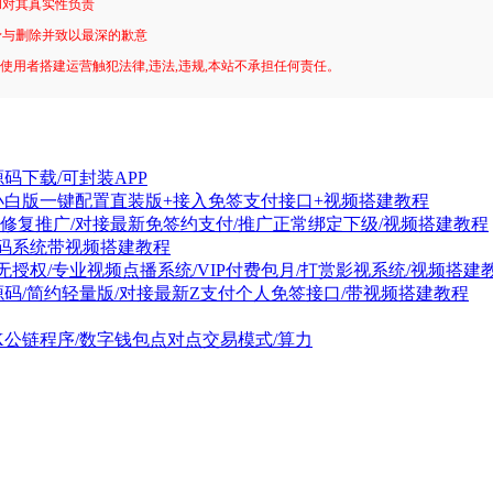
和对其真实性负责
予与删除并致以最深的歉意
!使用者搭建运营触犯法律,违法,违规,本站不承担任何责任。
码下载/可封装APP
小白版一键配置直装版+接入免签支付接口+视频搭建教程
码修复推广/对接最新免签约支付/推广正常绑定下级/视频搭建教程
t源码系统带视频搭建教程
无授权/专业视频点播系统/VIP付费包月/打赏影视系统/视频搭建
源码/简约轻量版/对接最新Z支付个人免签接口/带视频搭建教程
GK公链程序/数字钱包点对点交易模式/算力