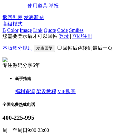
使用道具
举报
返回列表
发表新帖
高级模式
B
Color
Image
Link
Quote
Code
Smilies
您需要登录后才可以回帖
登录
|
立即注册
本版积分规则
回帖后跳转到最后一页
发表回复
专注源码分享6年
新手指南
福利资源
架设教程
VIP购买
全国免费热线电话
400-225-995
周一至周日9:00-23:00