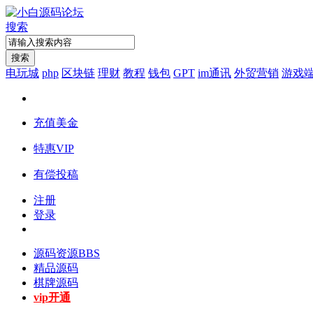
搜索
搜索
电玩城
php
区块链
理财
教程
钱包
GPT
im通讯
外贸营销
游戏
充值美金
特惠VIP
有偿投稿
注册
登录
源码资源
BBS
精品源码
棋牌源码
vip开通