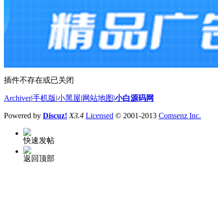
插件不存在或已关闭
Archiver
|
手机版
|
小黑屋
|
网站地图
|
小白源码网
Powered by
Discuz!
X3.4
Licensed
© 2001-2013
Comsenz Inc.
快速发帖
返回顶部