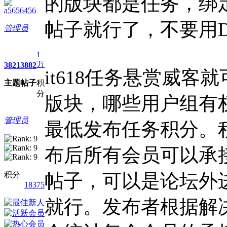
的版块都是任务，绑
a5656456
帖子就行了，不要用
管理员
1
万
3821
3882
it618任务悬赏威
主题
帖子
积
分
版块，哪些用户组有
管理员
最低发布任务积分。
布后所有会员可以承
积分
帖子，可以是论坛外
18375
就行。发布者根据解