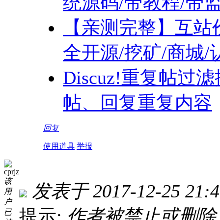
统源码/带教程/带监
【亲测完整】互站价
全开源/挖矿/商城/
Discuz!重复帖过滤
帖、回复重复内容
回复
使用道具
举报
cprjz
该
发表于 2017-12-25 21:4
用
户
提示:
作者被禁止或删除
已