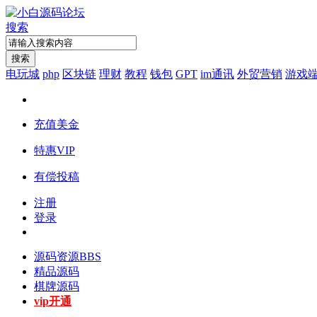
搜索
搜索
电玩城
php
区块链
理财
教程
钱包
GPT
im通讯
外贸营销
游戏
充值美金
特惠VIP
有偿投稿
注册
登录
源码资源
BBS
精品源码
棋牌源码
vip开通