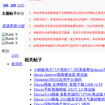
266
269
1105
1、本站所有信息都来源于互联网有违法信息与本网站立场无
主题
帖子
积分
2、当有关部门，发现本论坛有违规,违法内容时，可联系站长
资源更新小组
3、当政府机关依照法定程序要求披露信息时，论坛均得免责
4、本帖部分内容转载自其它媒体，但并不代表本站赞同其观
5、如本帖侵犯到任何版权问题，请立即告知本站，本站将及
6、如果使用本帖附件,本站程序只提供学习使用,请24小时内
积分
1105
相关帖子
发消息
小蚂蚁地方门户系统V7.3完美版整合disc
discuz ckplayer视频播放器 商业版
Thinkphp5仿DZ应用平台源码
Discuz模板 女神模特_套图下载 GBK+UTF
Discuz手机视频模板 AIUI7.3.0 商业版
DiscuzX3.4模板 多配色城市门户D6 商业版 
Discuz x3.4模板 2019最新宽屏大气素材
Discuz强制伪静态地址seoV5.3插件