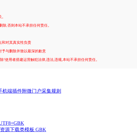
关。
删除,否则本站不承担任何责任。
。
点和对其真实性负责
时予与删除并致以最深的歉意
删除!使用者搭建运营触犯法律,违法,违规,本站不承担任何责任。
uz手机端插件附微门户采集规则
UTF8+GBK
教程资源下载类模板 GBK