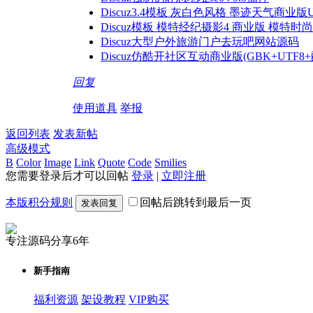
Discuz3.4模板 灰白色风格 墨迹天气商业版U
Discuz模板 模特经纪摄影4 商业版 模特
Discuz大型户外旅游门户去玩吧网站源码
Discuz仿酷开社区互动商业版(GBK+UTF8
回复
使用道具
举报
返回列表
发表新帖
高级模式
B
Color
Image
Link
Quote
Code
Smilies
您需要登录后才可以回帖
登录
|
立即注册
本版积分规则
回帖后跳转到最后一页
发表回复
专注源码分享6年
新手指南
福利资源
架设教程
VIP购买