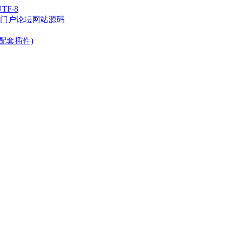
TF-8
时尚门户论坛网站源码
+配套插件)