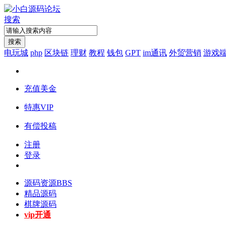
搜索
搜索
电玩城
php
区块链
理财
教程
钱包
GPT
im通讯
外贸营销
游戏
充值美金
特惠VIP
有偿投稿
注册
登录
源码资源
BBS
精品源码
棋牌源码
vip开通