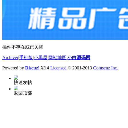
插件不存在或已关闭
Archiver
|
手机版
|
小黑屋
|
网站地图
|
小白源码网
Powered by
Discuz!
X3.4
Licensed
© 2001-2013
Comsenz Inc.
快速发帖
返回顶部