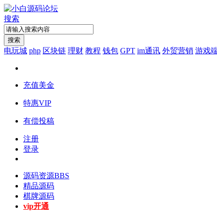
搜索
搜索
电玩城
php
区块链
理财
教程
钱包
GPT
im通讯
外贸营销
游戏
充值美金
特惠VIP
有偿投稿
注册
登录
源码资源
BBS
精品源码
棋牌源码
vip开通