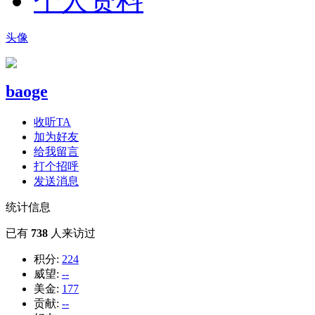
个人资料
头像
baoge
收听TA
加为好友
给我留言
打个招呼
发送消息
统计信息
已有
738
人来访过
积分:
224
威望:
--
美金:
177
贡献:
--