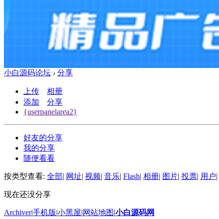
小白源码论坛
›
分享
上传
相册
添加
分享
{userpanelarea2}
好友的分享
我的分享
随便看看
按类型查看:
全部
|
网址
|
视频
|
音乐
|
Flash
|
相册
|
图片
|
投票
|
用户
|
现在还没分享
Archiver
|
手机版
|
小黑屋
|
网站地图
|
小白源码网