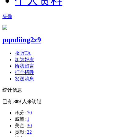
个人资料
头像
pqndiing2z9
收听TA
加为好友
给我留言
打个招呼
发送消息
统计信息
已有
389
人来访过
积分:
70
威望:
1
美金:
30
贡献:
22