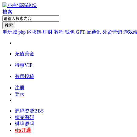
搜索
搜索
电玩城
php
区块链
理财
教程
钱包
GPT
im通讯
外贸营销
游戏
充值美金
特惠VIP
有偿投稿
注册
登录
源码资源
BBS
精品源码
棋牌源码
vip开通