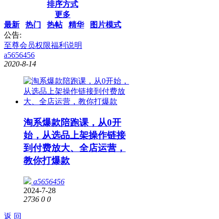
排序方式
更多
最新
热门
热帖
精华
图片模式
公告:
至尊会员权限福利说明
a5656456
2020-8-14
淘系爆款陪跑课，从0开
始，从选品上架操作链接
到付费放大、全店运营，
教你打爆款
a5656456
2024-7-28
2736
0
0
返 回