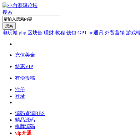
搜索
搜索
电玩城
php
区块链
理财
教程
钱包
GPT
im通讯
外贸营销
游戏
充值美金
特惠VIP
有偿投稿
注册
登录
源码资源
BBS
精品源码
棋牌源码
vip开通