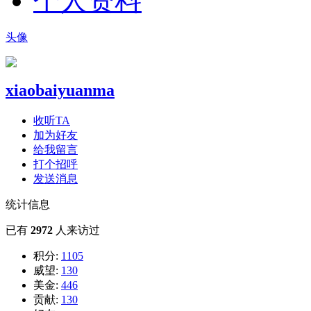
个人资料
头像
xiaobaiyuanma
收听TA
加为好友
给我留言
打个招呼
发送消息
统计信息
已有
2972
人来访过
积分:
1105
威望:
130
美金:
446
贡献:
130