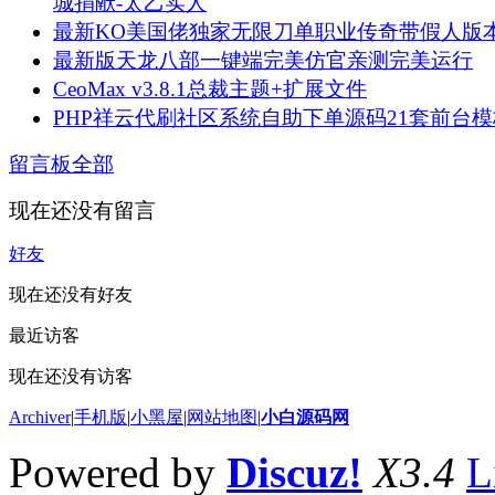
城捐献-太乙实人
最新KO美国佬独家无限刀单职业传奇带假人版
最新版天龙八部一键端完美仿官亲测完美运行
CeoMax v3.8.1总裁主题+扩展文件
PHP祥云代刷社区系统自助下单源码21套前台模
留言板
全部
现在还没有留言
好友
现在还没有好友
最近访客
现在还没有访客
Archiver
|
手机版
|
小黑屋
|
网站地图
|
小白源码网
Powered by
Discuz!
X3.4
L