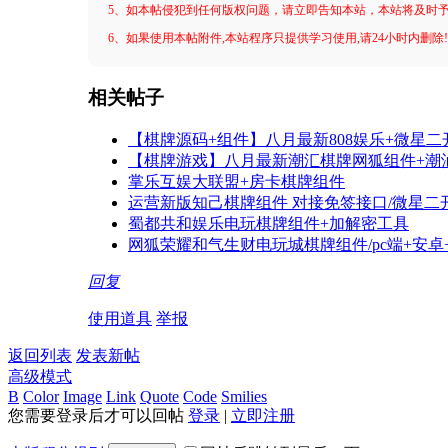
5、如本帖侵犯到任何版权问题，请立即告知本站，本站将及时
6、如果使用本帖附件,本站程序只提供学习使用,请24小时内删除
相关帖子
【棋牌源码+组件】八月最新808娱乐+微星二开新
【棋牌游戏】八月最新潮汇棋牌网狐组件+潮
掌乐互娱大联盟+房卡棋牌组件
运营新版知己棋牌组件 对接免签接口/微星二
蜀都共和娱乐电玩棋牌组件+加解密工具
网狐荣耀和气生财电玩城棋牌组件/pc端+安卓
回复
使用道具
举报
返回列表
发表新帖
高级模式
B
Color
Image
Link
Quote
Code
Smilies
您需要登录后才可以回帖
登录
|
立即注册