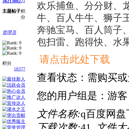
万
3821
3882
欢乐捕鱼、分分财、
主题
帖子
积
牛、百人牛牛、狮子
分
奔驰宝马、百人筒子
管理员
包扫雷、跑得快、水
请点击此处下载
积分
18377
查看状态：需购买或
您的用户组是：游客
文件名称:
q百度网盘下
下载次数:
41
文件大