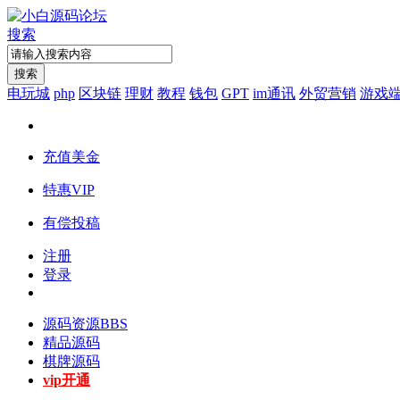
搜索
搜索
电玩城
php
区块链
理财
教程
钱包
GPT
im通讯
外贸营销
游戏
充值美金
特惠VIP
有偿投稿
注册
登录
源码资源
BBS
精品源码
棋牌源码
vip开通