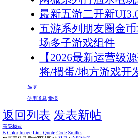
最新五游二开新UI3
五游系列朋友圈金币
场多子游戏组件
【2026最新运营级
将/掼蛋/地方游戏开发，
回复
使用道具
举报
返回列表
发表新帖
高级模式
B
Color
Image
Link
Quote
Code
Smilies