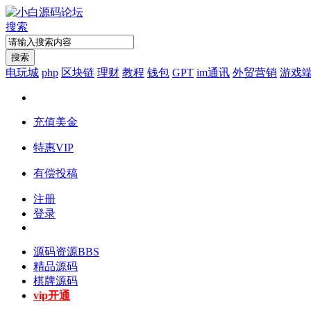
搜索
搜索
电玩城
php
区块链
理财
教程
钱包
GPT
im通讯
外贸营销
游戏
充值美金
特惠VIP
有偿投稿
注册
登录
源码资源
BBS
精品源码
棋牌源码
vip开通