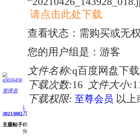
请点击此处下载
查看状态：需购买或无
您的用户组是：游客
文件名称:
q百度网盘下载地
a5656456
下载次数:
16
文件大小:
1
管理员
下载权限:
以上
至尊会员
1
万
3821
3882
主题
帖子
积
分