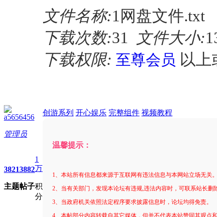
文件名称:
1网盘文件.txt
下载次数:
31
文件大小:
1
下载权限:
以上
至尊会员
创游系列
开心娱乐
完整组件
视频教程
a5656456
管理员
温馨提示：
1
万
3821
3882
1、本站所有信息都来源于互联网有违法信息与本网站立场无关
主题
帖子
积
2、当有关部门，发现本论坛有违规,违法内容时，可联系站长删
分
3、当政府机关依照法定程序要求披露信息时，论坛均得免责。
4、本帖部分内容转载自其它媒体，但并不代表本站赞同其观点