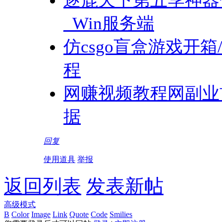
逐鹿天下第五季神器
_Win服务端
仿csgo盲盒游戏开箱
程
网赚视频教程网副业
据
回复
使用道具
举报
返回列表
发表新帖
高级模式
B
Color
Image
Link
Quote
Code
Smilies