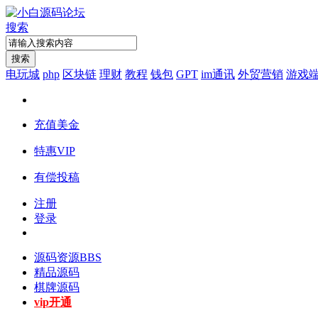
搜索
搜索
电玩城
php
区块链
理财
教程
钱包
GPT
im通讯
外贸营销
游戏
充值美金
特惠VIP
有偿投稿
注册
登录
源码资源
BBS
精品源码
棋牌源码
vip开通