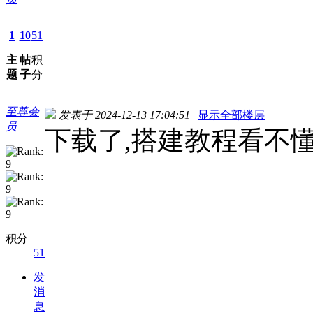
1
10
51
主
帖
积
题
子
分
至尊会
发表于 2024-12-13 17:04:51
|
显示全部楼层
员
下载了,搭建教程看不
积分
51
发
消
息