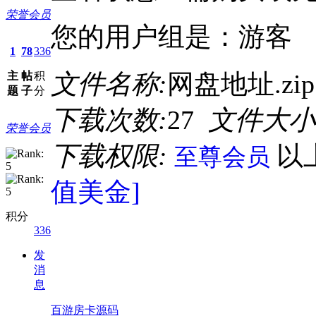
荣誉会员
您的用户组是：游客
1
78
336
文件名称:
网盘地址.zi
主
帖
积
题
子
分
下载次数:
27
文件大小
荣誉会员
下载权限:
以
至尊会员
值美金]
积分
336
发
消
息
百游房卡源码