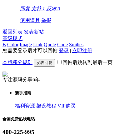
回复
支持
1
反对
0
使用道具
举报
返回列表
发表新帖
高级模式
B
Color
Image
Link
Quote
Code
Smilies
您需要登录后才可以回帖
登录
|
立即注册
本版积分规则
回帖后跳转到最后一页
发表回复
专注源码分享6年
新手指南
福利资源
架设教程
VIP购买
全国免费热线电话
400-225-995