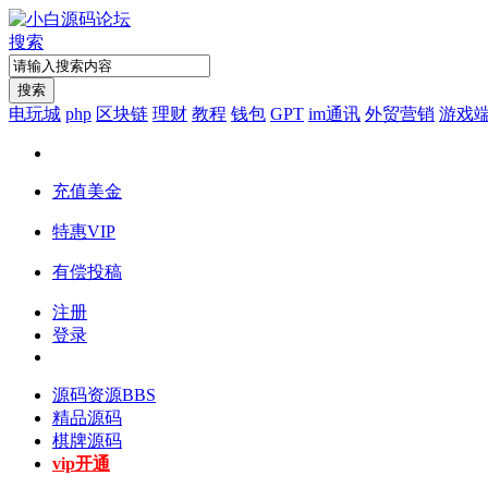
搜索
搜索
电玩城
php
区块链
理财
教程
钱包
GPT
im通讯
外贸营销
游戏
充值美金
特惠VIP
有偿投稿
注册
登录
源码资源
BBS
精品源码
棋牌源码
vip开通