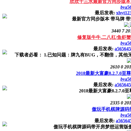
欣欣十三水最新官方同步版本 
by
a5
最后发表:
xhyt12
最新官方同步版本 带马牌 
3440
7
20
修复版牛牛.二八杠/鱼虾蟹/
by
a5
最后发表:
a565645
下载者必看： 1.已知问题：牌九有BUG，不翻倍，其他
2610
0
201
2018最新大富豪8.2.7.
by
a5
最后发表:
a565645
2018最新大富豪8.2.7
2335
0
201
傲玩手机棋牌源码
by
a5
最后发表:
a56564
傲玩手机棋牌源码带开房梦想运营版傲