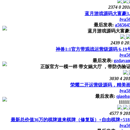
2374
0
201
蓝月游戏源码大富豪3
by
a5
最后发表:
a56564
蓝月游戏源码大富豪3
2439
0
20
神兽1:1官方带观战运营级源码 6-1
by
a5
最后发表:
gzdaya
正版官方一模一样 带女娲大厅 ，带防伪验
3030
4
201
荣耀二开运营级源码，精美
by
a5
最后发表:
qiaoba
11111
4577
9
201
最新总价值36万的棋牌速来棋牌（修复版）+自由棋牌+51
by
a5