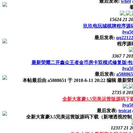
最后发表:
whee
15624
21
20
玖玖电玩城棋牌程序源码
by
a5
最后发表:
qq2212
程序源
3367
7
201
最新荣耀二开鑫众王者金币房卡双模式修复版|包含服
by
a5
最后发表:
a588865
本帖最后由 a5888651 于 2018-6-11 20:22
2735
0
201
全新大富豪3.5完美运营版源码下
by
a5
最后发表:
testcat
全新大富豪3.5完美运营版源码下载（新增透视控制_代理
12317
21
2