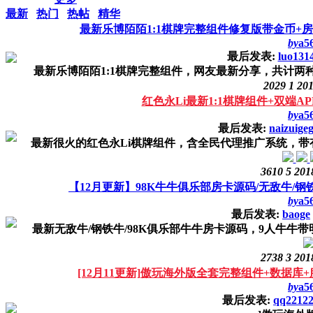
最新
热门
热帖
精华
最新乐博陌陌1:1棋牌完整组件修复版带金币+
by
a5
最后发表:
luo131
最新乐博陌陌1:1棋牌完整组件，网友最新分享，共计两种
2029
1
201
红色永Li最新1:1棋牌组件+双端A
by
a5
最后发表:
naizuige
最新很火的红色永Li棋牌组件，含全民代理推广系统，带有
3610
5
201
【12月更新】98K牛牛俱乐部房卡源码/无敌牛/
by
a5
最后发表:
baoge
最新无敌牛/钢铁牛/98K俱乐部牛牛房卡源码，9人牛牛带
2738
3
201
[12月11更新]傲玩海外版全套完整组件+数据库
by
a5
最后发表:
qq2212