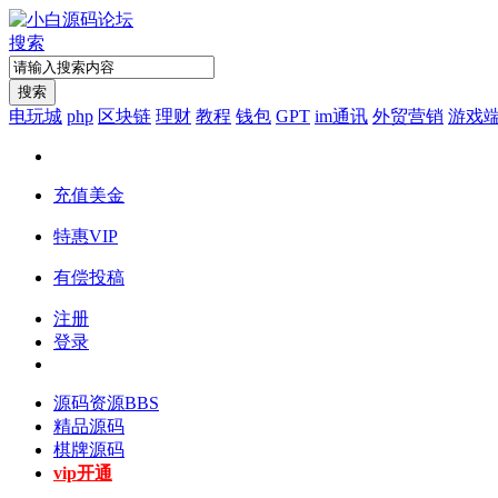
搜索
搜索
电玩城
php
区块链
理财
教程
钱包
GPT
im通讯
外贸营销
游戏
充值美金
特惠VIP
有偿投稿
注册
登录
源码资源
BBS
精品源码
棋牌源码
vip开通