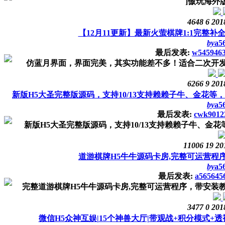
]傲玩海外
4648
6
201
【12月11更新】最新火萤棋牌1:1完整补
by
a5
最后发表:
w545946
仿蓝月界面，界面完美，其实功能差不多！适合二次开发！多
6266
9
201
新版H5大圣完整版源码，支持10/13支持赖赖子牛、金花等，
by
a5
最后发表:
cwk9012
新版H5大圣完整版源码，支持10/13支持赖赖子牛、金花
11006
19
20
道游棋牌H5牛牛源码卡房,完整可运营程
by
a5
最后发表:
a565645
完整道游棋牌H5牛牛源码卡房,完整可运营程序，带安装教程！程序
3477
0
201
微信H5众神互娱|15个神兽大厅|带观战+积分模式+