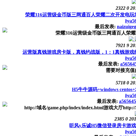
2322
0
20
荣耀316运营级金币版三网通百人荣耀二次开发电玩
by
a5
最后发表:
naizuige
荣耀316运营级金币版三网通百人荣
7921
9
20
运营版真钱游戏房卡版，真钱约战版，1：1真钱游戏组
by
a5
最后发表:
a56564
需要对接充值
5718
0
20
H5牛牛源码+windows cen
by
a5
最后发表:
a565645
http://域名/game.php/index/index.html游戏大厅http:/
2385
0
201
听风y乐诚H5微信登录房卡游戏
by
a5