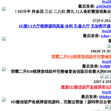
by
a5
最后发表:
a565645
！H5斗牛 炸金花 三公 二八杠 牌九 12人鱼虾蟹游戏
5729
0
201
H5新UI大厅棋牌源码高速 休闲 孔雀大厅 无加密开源
by
a5
最后发表:
whee
10638
19
20
荣耀二开850棋牌游戏组件完整修
by
a5
最后发表:
hy888
荣耀二开850棋牌游戏组件完整修复短信版目前最火的850
3267
4
201
最新H5微信葫芦鱼棋牌美化
by
a5
最后发表:
tbhdq
H5微信葫芦鱼棋牌游戏源码，完整运营版！源码带后台管理